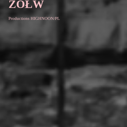
ŻÓŁW
Productions HIGHNOON/PL